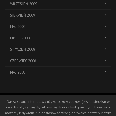
WRZESIEŃ 2009
SIERPIEŃ 2009
MAJ 2009
LIPIEC 2008
STYCZEŃ 2008
CZERWIEC 2006
MAJ 2006
Nasza strona internetowa używa plików cookies (tzw. ciasteczka) w
ul. Dukatów 19a
celach statystycznych, reklamowych oraz funkcjonalnych. Dzięki nim
+48 793 104 388
możemy indywidualnie dostosować stronę do twoich potrzeb. Każdy
biuro@hostessy-inplus.pl