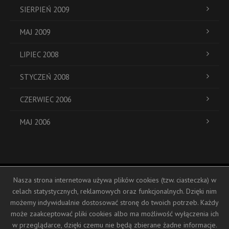
SIERPIEŃ 2009
MAJ 2009
LIPIEC 2008
STYCZEŃ 2008
CZERWIEC 2006
MAJ 2006
Nasza strona internetowa używa plików cookies (tzw. ciasteczka) w
ul. Dukatów 19a
celach statystycznych, reklamowych oraz funkcjonalnych. Dzięki nim
+48 793 104 388
możemy indywidualnie dostosować stronę do twoich potrzeb. Każdy
biuro@hostessy-inplus.pl
może zaakceptować pliki cookies albo ma możliwość wyłączenia ich
fb.com/inplus
w przeglądarce, dzięki czemu nie będą zbierane żadne informacje.