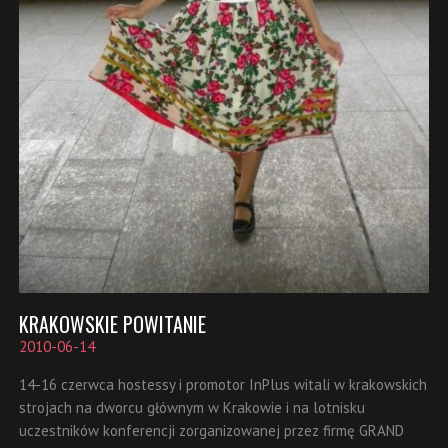
KRAKOWSKIE POWITANIE
2010-06-14
14-16 czerwca hostessy i promotor InPlus witali w krakowskich
strojach na dworcu głównym w Krakowie i na lotnisku
uczestników konferencji zorganizowanej przez firmę GRAND