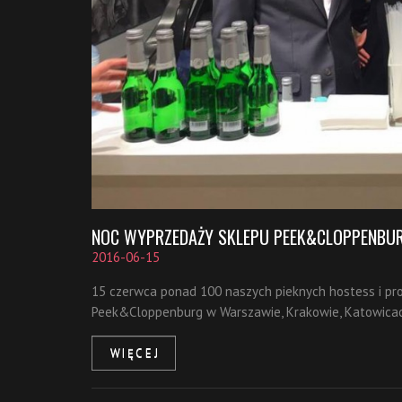
NOC WYPRZEDAŻY SKLEPU PEEK&CLOPPENBU
2016-06-15
15 czerwca ponad 100 naszych pieknych hostess i p
Peek&Cloppenburg w Warszawie, Krakowie, Katowicach
WIĘCEJ