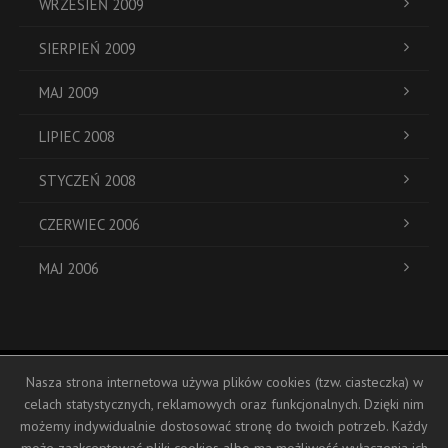
WRZESIEŃ 2009
SIERPIEŃ 2009
MAJ 2009
LIPIEC 2008
STYCZEŃ 2008
CZERWIEC 2006
MAJ 2006
Nasza strona internetowa używa plików cookies (tzw. ciasteczka) w
ul. Dukatów 19a
celach statystycznych, reklamowych oraz funkcjonalnych. Dzięki nim
+48 793 104 388
możemy indywidualnie dostosować stronę do twoich potrzeb. Każdy
biuro@hostessy-inplus.pl