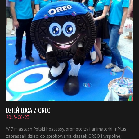
DZIEŃ OJCA Z OREO
2013-06-23
W 7 miastach Polski hostessy, promotorzy i animatorki InPlus
zapraszali dzieci do spróbowania ciastek OREO i wspólnej